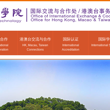
合作
港澳台交流与合作
国际认证
国际学
ational
HK, Macau, Taiwan
International
International 
ration
Connections
Accreditation