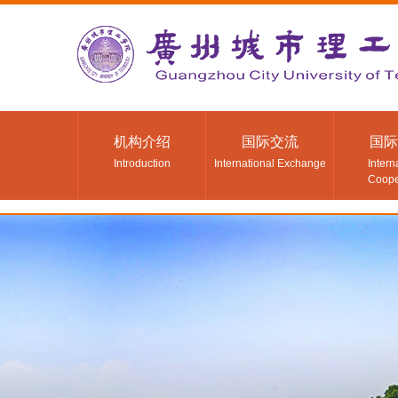
机构介绍
国际交流
国际
Introduction
International Exchange
Intern
Coope