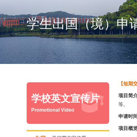
学生出国（境）申
【短期
学校英文宣传片
项目简
等。
Promotional Video
申请时
项目概