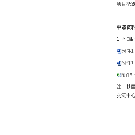
项目概
申请资
1.
全日制
附件1
附件1
附件5
注：赴
交流中