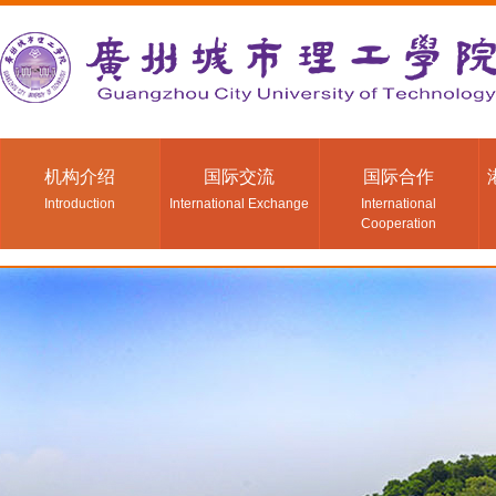
机构介绍
国际交流
国际合作
Introduction
International Exchange
International
Cooperation