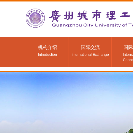
机构介绍
国际交流
国际
Introduction
International Exchange
Intern
Coope