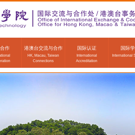
合作
港澳台交流与合作
国际认证
国际学
ational
HK, Macau, Taiwan
International
International 
ration
Connections
Accreditation