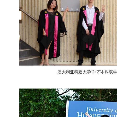
澳大利亚科廷大学“2+2”本科双