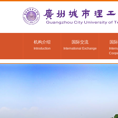
机构介绍
国际交流
国际
Introduction
International Exchange
Intern
Coope