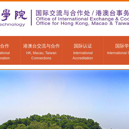
合作
港澳台交流与合作
国际认证
国际学
ational
HK, Macau, Taiwan
International
International 
ration
Connections
Accreditation