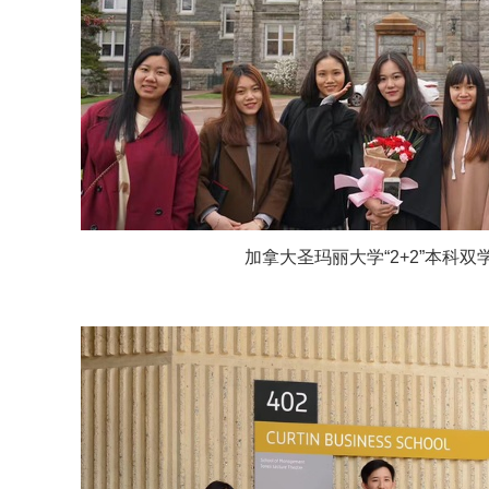
加拿大圣玛丽大学“2+2”本科双